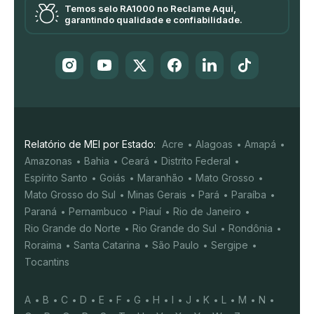
Temos selo RA1000 no Reclame Aqui,
garantindo qualidade e confiabilidade.
Relatório de MEI por Estado:
Acre
Alagoas
Amapá
Amazonas
Bahia
Ceará
Distrito Federal
Espírito Santo
Goiás
Maranhão
Mato Grosso
Mato Grosso do Sul
Minas Gerais
Pará
Paraíba
Paraná
Pernambuco
Piauí
Rio de Janeiro
Rio Grande do Norte
Rio Grande do Sul
Rondônia
Roraima
Santa Catarina
São Paulo
Sergipe
Tocantins
A
B
C
D
E
F
G
H
I
J
K
L
M
N