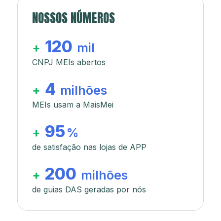
NOSSOS NÚMEROS
120
+
mil
CNPJ MEIs abertos
4
+
milhões
MEIs usam a MaisMei
95
+
%
de satisfação nas lojas de APP
200
+
milhões
de guias DAS geradas por nós