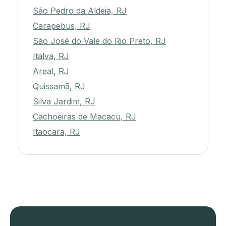
São Pedro da Aldeia, RJ
Carapebus, RJ
São José do Vale do Rio Preto, RJ
Italva, RJ
Areal, RJ
Quissamã, RJ
Silva Jardim, RJ
Cachoeiras de Macacu, RJ
Itaocara, RJ