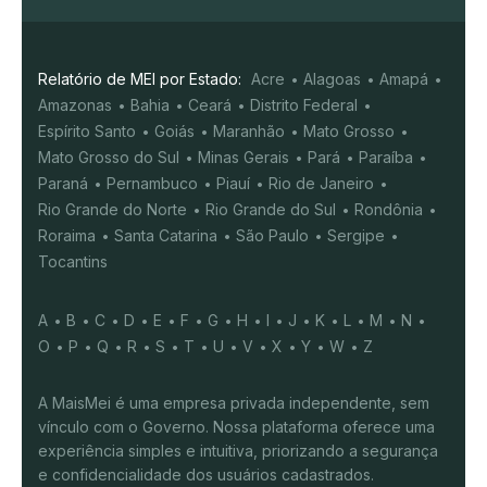
Relatório de MEI por Estado:
Acre
Alagoas
Amapá
Amazonas
Bahia
Ceará
Distrito Federal
Espírito Santo
Goiás
Maranhão
Mato Grosso
Mato Grosso do Sul
Minas Gerais
Pará
Paraíba
Paraná
Pernambuco
Piauí
Rio de Janeiro
Rio Grande do Norte
Rio Grande do Sul
Rondônia
Roraima
Santa Catarina
São Paulo
Sergipe
Tocantins
A
B
C
D
E
F
G
H
I
J
K
L
M
N
O
P
Q
R
S
T
U
V
X
Y
W
Z
A MaisMei é uma empresa privada independente, sem
vínculo com o Governo. Nossa plataforma oferece uma
experiência simples e intuitiva, priorizando a segurança
e confidencialidade dos usuários cadastrados.