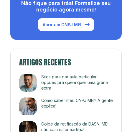
Não fique para trás! Formalize seu
negócio agora mesmo!
Abrir um CNPJ MEI
ARTIGOS RECENTES
Sites para dar aula particular:
opções pra quem quer uma grana
extra
Como saber meu CNPJ MEI? A gente
explica!
Golpe da retificação da DASN: MEI,
não caia na armadilha!