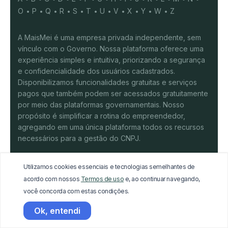
O
P
Q
R
S
T
U
V
X
Y
W
Z
A MaisMei é uma empresa privada independente, sem
vínculo com o Governo. Nossa plataforma oferece uma
experiência simples e intuitiva, priorizando a segurança
e confidencialidade dos usuários cadastrados.
Disponibilizamos funcionalidades gratuitas e serviços
pagos que também podem ser acessados gratuitamente
por meio das plataformas governamentais. Nosso
propósito é simplificar a rotina do empreendedor,
agregando em uma única plataforma todos os recursos
necessários para a gestão do CNPJ.
Utilizamos cookies essenciais e tecnologias semelhantes de
acordo com nossos
Termos de uso
e, ao continuar navegando,
© 2026 UTM Tecnologia da informação LTDA -
você concorda com estas condições.
37.851.341/0001-80. Todos os direitos reservados.
Ok, entendi
Termos de uso
Política de privacidade