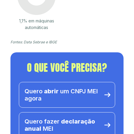
1,1% em máquinas
automáticas
Fontes: Data Sebrae e IBGE
O QUE VOCÊ PRECISA?
Quero
abrir
um CNPJ MEI
agora
Quero fazer
declaração
anual
MEI