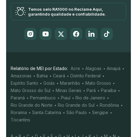
Temos selo RA1000 no Reclame Aqui,
garantindo qualidade e confiabilidade.
Relatório de MEI por Estado:
Acre
Alagoas
Amapá
Amazonas
Bahia
Ceará
Distrito Federal
Espírito Santo
Goiás
Maranhão
Mato Grosso
Mato Grosso do Sul
Minas Gerais
Pará
Paraíba
Paraná
Pernambuco
Piauí
Rio de Janeiro
Rio Grande do Norte
Rio Grande do Sul
Rondônia
Roraima
Santa Catarina
São Paulo
Sergipe
Tocantins
A
B
C
D
E
F
G
H
I
J
K
L
M
N