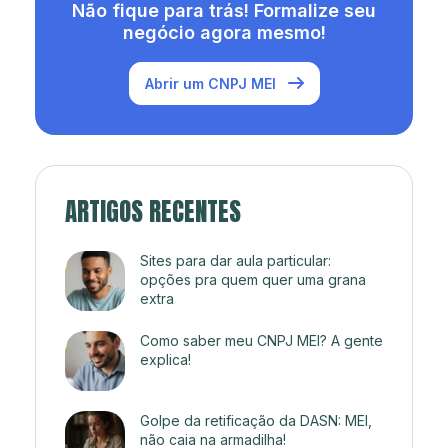
Não fique para trás! Formalize seu
negócio agora mesmo!
Abrir um CNPJ MEI
ARTIGOS RECENTES
Sites para dar aula particular:
opções pra quem quer uma grana
extra
Como saber meu CNPJ MEI? A gente
explica!
Golpe da retificação da DASN: MEI,
não caia na armadilha!