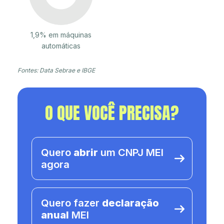
1,9% em máquinas
automáticas
Fontes: Data Sebrae e IBGE
O QUE VOCÊ PRECISA?
Quero
abrir
um CNPJ MEI
agora
Quero fazer
declaração
anual
MEI