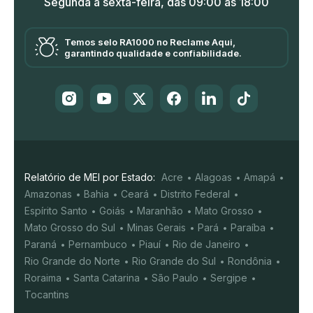
Segunda a sexta-feira, das 09:00 às 18:00
Temos selo RA1000 no Reclame Aqui,
garantindo qualidade e confiabilidade.
Relatório de MEI por Estado:
Acre
Alagoas
Amapá
Amazonas
Bahia
Ceará
Distrito Federal
Espírito Santo
Goiás
Maranhão
Mato Grosso
Mato Grosso do Sul
Minas Gerais
Pará
Paraíba
Paraná
Pernambuco
Piauí
Rio de Janeiro
Rio Grande do Norte
Rio Grande do Sul
Rondônia
Roraima
Santa Catarina
São Paulo
Sergipe
Tocantins