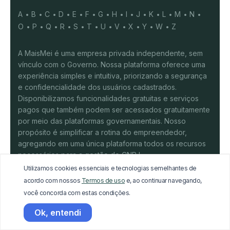
A
B
C
D
E
F
G
H
I
J
K
L
M
N
O
P
Q
R
S
T
U
V
X
Y
W
Z
A MaisMei é uma empresa privada independente, sem
vínculo com o Governo. Nossa plataforma oferece uma
experiência simples e intuitiva, priorizando a segurança
e confidencialidade dos usuários cadastrados.
Disponibilizamos funcionalidades gratuitas e serviços
pagos que também podem ser acessados gratuitamente
por meio das plataformas governamentais. Nosso
propósito é simplificar a rotina do empreendedor,
agregando em uma única plataforma todos os recursos
necessários para a gestão do CNPJ.
Utilizamos cookies essenciais e tecnologias semelhantes de
acordo com nossos
Termos de uso
e, ao continuar navegando,
você concorda com estas condições.
© 2026 UTM Tecnologia da informação LTDA -
Ok, entendi
37.851.341/0001-80. Todos os direitos reservados.