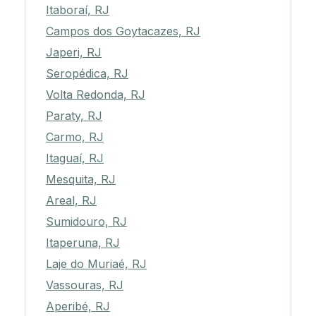
Itaboraí, RJ
Campos dos Goytacazes, RJ
Japeri, RJ
Seropédica, RJ
Volta Redonda, RJ
Paraty, RJ
Carmo, RJ
Itaguaí, RJ
Mesquita, RJ
Areal, RJ
Sumidouro, RJ
Itaperuna, RJ
Laje do Muriaé, RJ
Vassouras, RJ
Aperibé, RJ