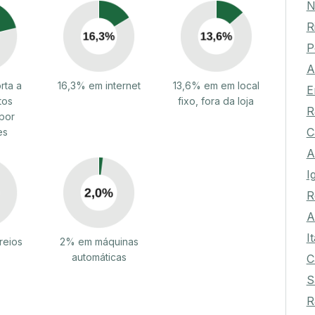
N
R
P
A
rta a
16,3% em internet
13,6% em em local
E
tos
fixo, fora da loja
R
por
C
es
A
I
R
A
I
reios
2% em máquinas
automáticas
C
S
R