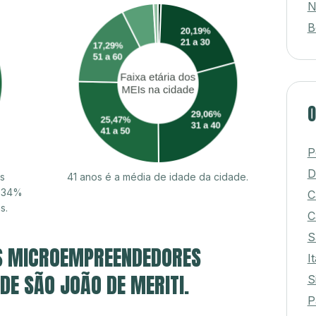
N
B
O
P
D
s
41 anos é a média de idade da cidade.
8,34%
C
s.
C
S
S MICROEMPREENDEDORES
I
 DE SÃO JOÃO DE MERITI.
S
P