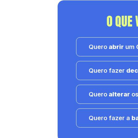
O QUE 
Quero
abrir
um C
Quero fazer
dec
Quero
alterar
os
Quero fazer a
b