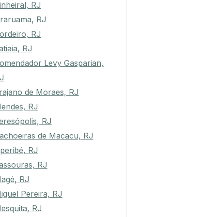
inheiral, RJ
raruama, RJ
ordeiro, RJ
tatiaia, RJ
omendador Levy Gasparian,
J
rajano de Moraes, RJ
endes, RJ
eresópolis, RJ
achoeiras de Macacu, RJ
peribé, RJ
assouras, RJ
agé, RJ
iguel Pereira, RJ
esquita, RJ