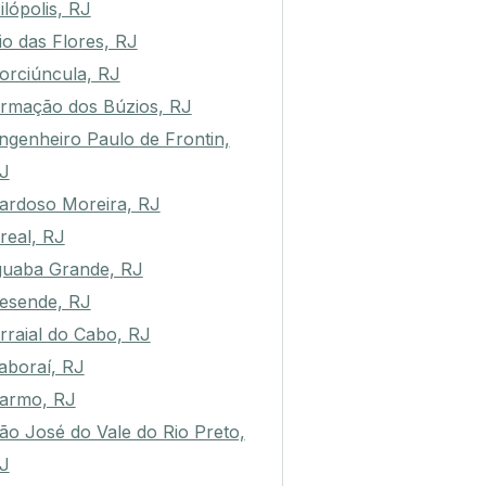
ilópolis, RJ
io das Flores, RJ
orciúncula, RJ
rmação dos Búzios, RJ
ngenheiro Paulo de Frontin,
J
ardoso Moreira, RJ
real, RJ
guaba Grande, RJ
esende, RJ
rraial do Cabo, RJ
taboraí, RJ
armo, RJ
ão José do Vale do Rio Preto,
J