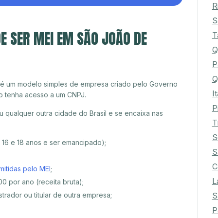
R
S
E SER MEI EM SÃO JOÃO DE
T
Q
P
Q
 é um modelo simples de empresa criado pelo Governo
I
o tenha acesso a um CNPJ.
P
 qualquer outra cidade do Brasil e se encaixa nas
T
S
e 16 e 18 anos e ser emancipado);
S
C
mitidas pelo MEI
;
L
0 por ano (receita bruta);
S
trador ou titular de outra empresa;
P