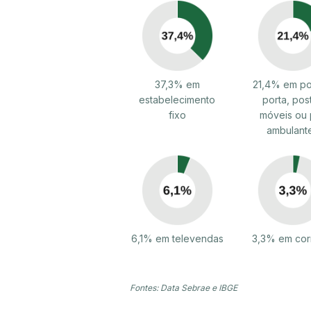
37,3% em
21,4% em po
estabelecimento
porta, pos
fixo
móveis ou 
ambulant
6,1% em televendas
3,3% em cor
Fontes: Data Sebrae e IBGE