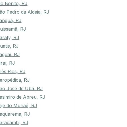
io Bonito, RJ
ão Pedro da Aldeia, RJ
anguá, RJ
uissamã, RJ
araty, RJ
uatis, RJ
taguaí, RJ
iraí, RJ
rês Rios, RJ
eropédica, RJ
ão José de Ubá, RJ
asimiro de Abreu, RJ
aje do Muriaé, RJ
aquarema, RJ
aracambi, RJ