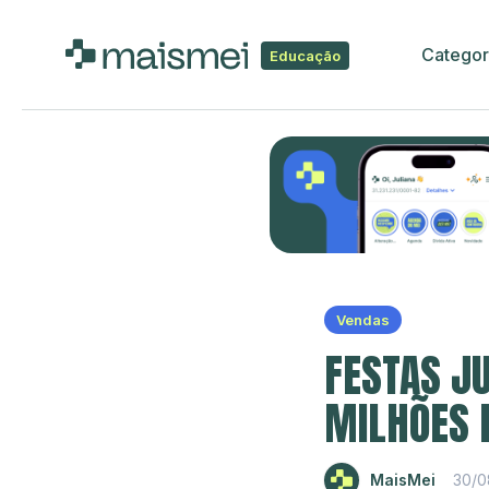
Categor
Educação
Vendas
FESTAS J
MILHÕES 
MaisMei
30/0