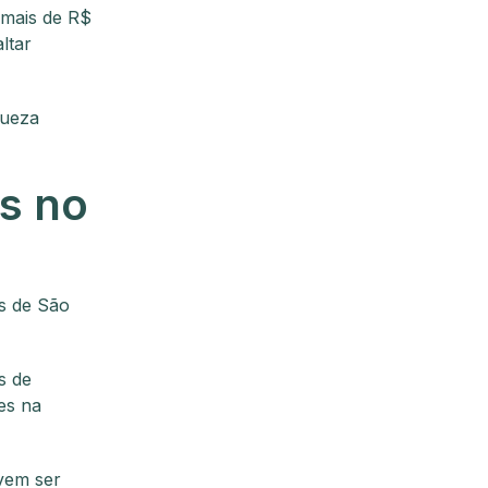
 mais de R$
ltar
queza
s no
s de São
s de
es na
evem ser