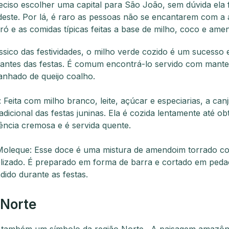
eciso escolher uma capital para São João, sem dúvida ela f
este. Por lá, é raro as pessoas não se encantarem com a a
rró e as comidas típicas feitas a base de milho, coco e am
sico das festividades, o milho verde cozido é um sucesso 
pantes das festas. É comum encontrá-lo servido com mante
nhado de queijo coalho.
: Feita com milho branco, leite, açúcar e especiarias, a can
adicional das festas juninas. Ela é cozida lentamente até o
ência cremosa e é servida quente.
Moleque: Esse doce é uma mistura de amendoim torrado c
lizado. É preparado em forma de barra e cortado em peda
dido durante as festas.
 Norte
 também um símbolo da região Norte. A paisagem amazôn