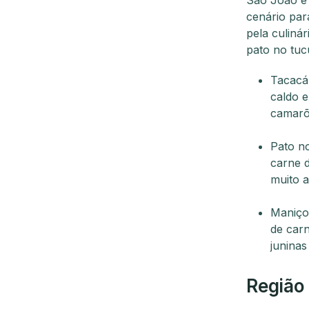
cenário par
pela culinár
pato no tuc
Tacacá:
caldo e
camarõe
Pato no
carne d
muito a
Maniçob
de carn
juninas
Região