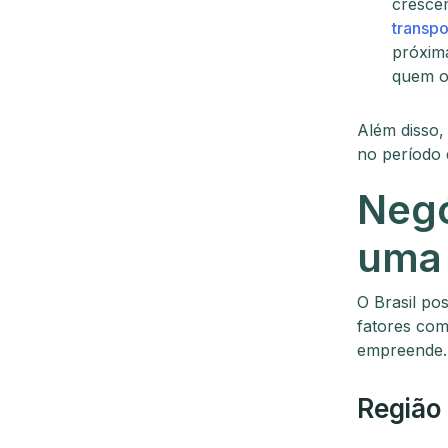
cresce
transpo
próxim
quem o
Além disso,
no período 
Negó
uma 
O Brasil po
fatores com
empreende
Região