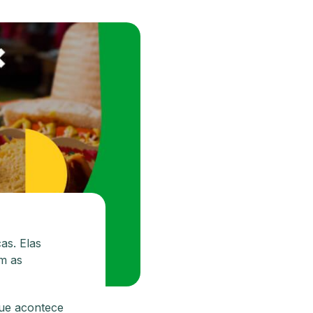
as. Elas
m as
que acontece