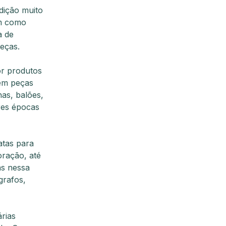
adição muito
im como
a de
eças.
or produtos
em peças
as, balões,
res épocas
tas para
oração, até
as nessa
grafos,
rias