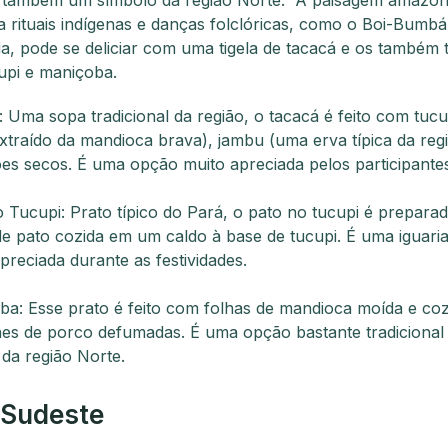
a rituais indígenas e danças folclóricas, como o Boi-Bumb
ia, pode se deliciar com uma tigela de tacacá e os também t
upi e maniçoba.
 Uma sopa tradicional da região, o tacacá é feito com tuc
xtraído da mandioca brava), jambu (uma erva típica da reg
s secos. É uma opção muito apreciada pelos participantes
 Tucupi: Prato típico do Pará, o pato no tucupi é prepar
e pato cozida em um caldo à base de tucupi. É uma iguari
preciada durante as festividades.
a: Esse prato é feito com folhas de mandioca moída e coz
es de porco defumadas. É uma opção bastante tradicional 
 da região Norte.
 Sudeste