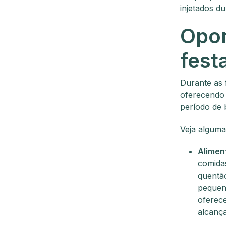
injetados du
Opor
fest
Durante as 
oferecendo 
período de 
Veja alguma
Alimen
comidas
quentão
pequen
oferec
alcança