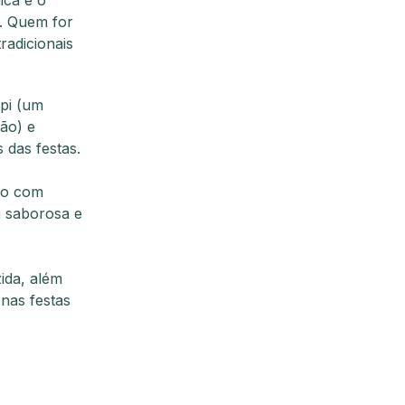
á. Quem for
radicionais
upi (um
ião) e
 das festas.
ado com
a saborosa e
ida, além
nas festas