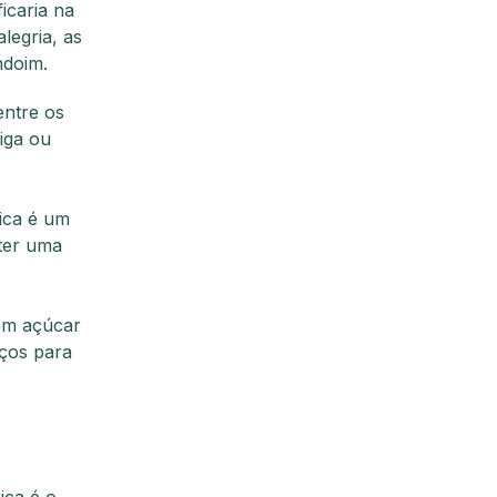
icaria na
legria, as
endoim.
entre os
iga ou
jica é um
bter uma
om açúcar
ços para
ica é o