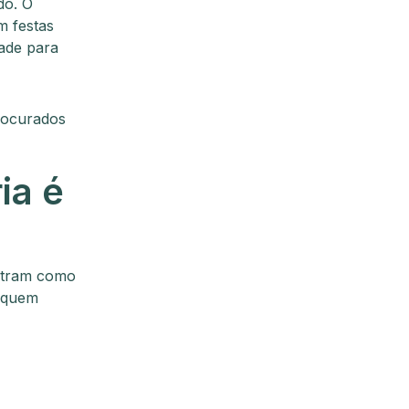
do. O
m festas
ade para
rocurados
ia é
ostram como
e quem