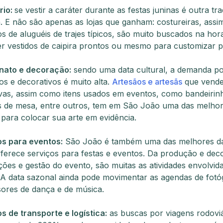
rio:
se vestir a caráter durante as festas juninas é outra tr
 E não são apenas as lojas que ganham: costureiras, ass
s de aluguéis de trajes típicos, são muito buscados na hor
r vestidos de caipira prontos ou mesmo para customizar p
nato e decoração:
sendo uma data cultural, a demanda p
os e decorativos é muito alta.
Artesãos e artesãs
que vend
vas, assim como itens usados em eventos, como bandeirinh
es de mesa, entre outros, tem em São João uma das melho
para colocar sua arte em evidência.
os para eventos:
São João é também uma das melhores da
ferece serviços para festas e eventos. Da produção e dec
ções e gestão do evento, são muitas as atividades envolvid
 A data sazonal ainda pode movimentar as agendas de fotó
sores de dança e de música.
s de transporte e logística:
as buscas por viagens rodoviá