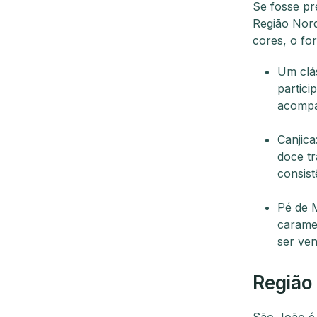
Se fosse pr
Região Nord
cores, o fo
Um clás
partici
acompa
Canjica
doce tr
consist
Pé de 
carame
ser ven
Região
São João é