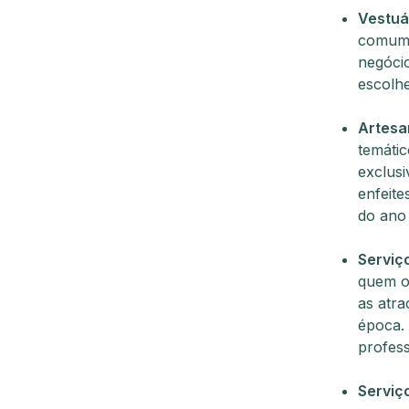
Vestuá
comum.
negócio
escolhe
Artesa
temátic
exclusi
enfeit
do ano 
Serviç
quem o
as atra
época.
profes
Serviço