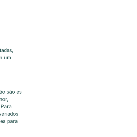
tadas,
em um
ão são as
mor,
 Para
ariados,
tes para