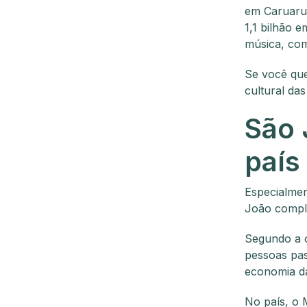
em Caruaru
1,1 bilhão 
música, com
Se você que
cultural da
São 
país
Especialmen
João compl
Segundo a o
pessoas pas
economia da
No país, o 