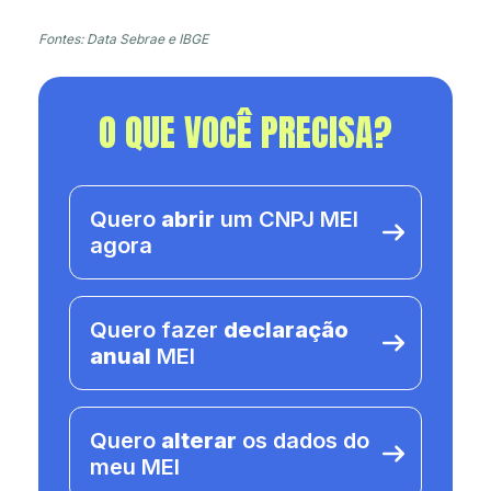
Fontes: Data Sebrae e IBGE
O QUE VOCÊ PRECISA?
Quero
abrir
um CNPJ MEI
agora
Quero fazer
declaração
anual
MEI
Quero
alterar
os dados do
meu MEI