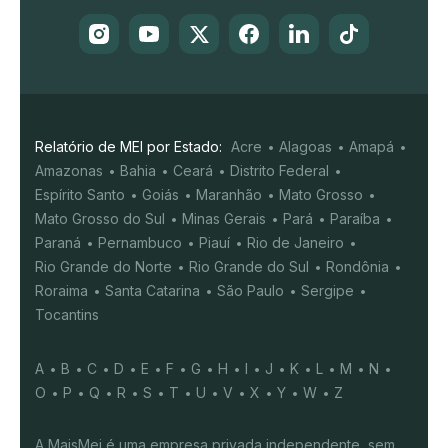
Relatório de MEI por Estado:
Acre
Alagoas
Amapá
Amazonas
Bahia
Ceará
Distrito Federal
Espírito Santo
Goiás
Maranhão
Mato Grosso
Mato Grosso do Sul
Minas Gerais
Pará
Paraíba
Paraná
Pernambuco
Piauí
Rio de Janeiro
Rio Grande do Norte
Rio Grande do Sul
Rondônia
Roraima
Santa Catarina
São Paulo
Sergipe
Tocantins
A
B
C
D
E
F
G
H
I
J
K
L
M
N
O
P
Q
R
S
T
U
V
X
Y
W
Z
A MaisMei é uma empresa privada independente, sem