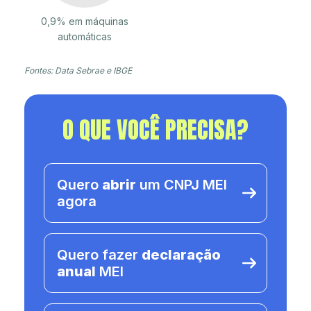
0,9% em máquinas
automáticas
Fontes: Data Sebrae e IBGE
O QUE VOCÊ PRECISA?
Quero
abrir
um CNPJ MEI
agora
Quero fazer
declaração
anual
MEI