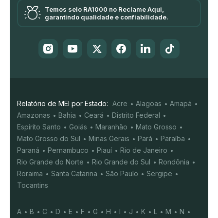
Temos selo RA1000 no Reclame Aqui,
garantindo qualidade e confiabilidade.
Relatório de MEI por Estado:
Acre
Alagoas
Amapá
Amazonas
Bahia
Ceará
Distrito Federal
Espírito Santo
Goiás
Maranhão
Mato Grosso
Mato Grosso do Sul
Minas Gerais
Pará
Paraíba
Paraná
Pernambuco
Piauí
Rio de Janeiro
Rio Grande do Norte
Rio Grande do Sul
Rondônia
Roraima
Santa Catarina
São Paulo
Sergipe
Tocantins
A
B
C
D
E
F
G
H
I
J
K
L
M
N