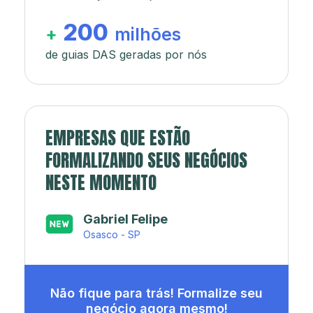
200
+
milhões
de guias DAS geradas por nós
EMPRESAS QUE ESTÃO
FORMALIZANDO SEUS NEGÓCIOS
NESTE MOMENTO
Gabriel Felipe
Japa’s açaí e sorveteria
Osasco - SP
Rio de Janeiro - RJ
Não fique para trás! Formalize seu
negócio agora mesmo!