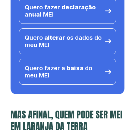
Quero fazer
declaração
anual
MEI
Quero
alterar
os dados do
meu MEI
Quero fazer a
baixa
do
meu MEI
MAS AFINAL, QUEM PODE SER MEI
EM LARANJA DA TERRA