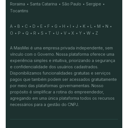
Roraima
Santa Catarina
São Paulo
Sergipe
Tocantins
A
B
C
D
E
F
G
H
I
J
K
L
M
N
O
P
Q
R
S
T
U
V
X
Y
W
Z
A MaisMei é uma empresa privada independente, sem
vínculo com o Governo. Nossa plataforma oferece uma
experiência simples e intuitiva, priorizando a segurança
e confidencialidade dos usuários cadastrados.
Disponibilizamos funcionalidades gratuitas e serviços
pagos que também podem ser acessados gratuitamente
por meio das plataformas governamentais. Nosso
propósito é simplificar a rotina do empreendedor,
agregando em uma única plataforma todos os recursos
necessários para a gestão do CNPJ.