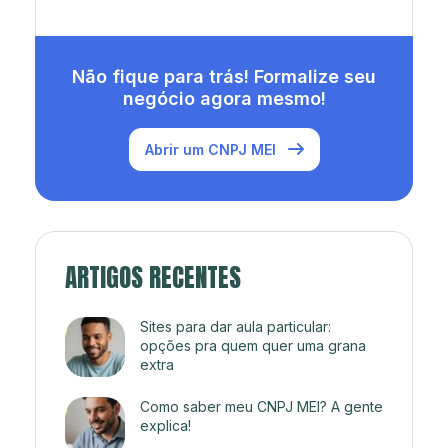
Não fique para trás! Formalize seu
negócio agora mesmo!
Abrir um CNPJ MEI
ARTIGOS RECENTES
Sites para dar aula particular:
opções pra quem quer uma grana
extra
Como saber meu CNPJ MEI? A gente
explica!