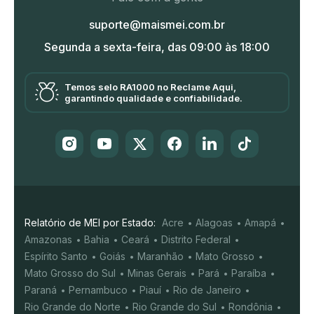
suporte@maismei.com.br
Segunda a sexta-feira, das 09:00 às 18:00
Temos selo RA1000 no Reclame Aqui,
garantindo qualidade e confiabilidade.
Relatório de MEI por Estado:
Acre
Alagoas
Amapá
Amazonas
Bahia
Ceará
Distrito Federal
Espírito Santo
Goiás
Maranhão
Mato Grosso
Mato Grosso do Sul
Minas Gerais
Pará
Paraíba
Paraná
Pernambuco
Piauí
Rio de Janeiro
Rio Grande do Norte
Rio Grande do Sul
Rondônia