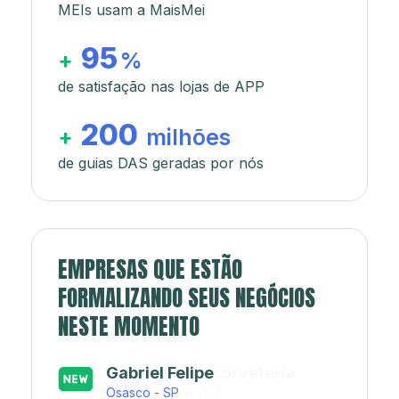
MEIs usam a MaisMei
95
+
%
de satisfação nas lojas de APP
200
+
milhões
de guias DAS geradas por nós
EMPRESAS QUE ESTÃO
FORMALIZANDO SEUS NEGÓCIOS
NESTE MOMENTO
Japa’s açaí e sorveteria
Rio de Janeiro - RJ