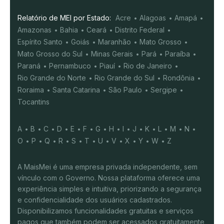
Relatório de MEI por Estado:
Acre
Alagoas
Amapá
Amazonas
Bahia
Ceará
Distrito Federal
Espírito Santo
Goiás
Maranhão
Mato Grosso
Mato Grosso do Sul
Minas Gerais
Pará
Paraíba
Paraná
Pernambuco
Piauí
Rio de Janeiro
Rio Grande do Norte
Rio Grande do Sul
Rondônia
Roraima
Santa Catarina
São Paulo
Sergipe
Tocantins
A
B
C
D
E
F
G
H
I
J
K
L
M
N
O
P
Q
R
S
T
U
V
X
Y
W
Z
A MaisMei é uma empresa privada independente, sem
vínculo com o Governo. Nossa plataforma oferece uma
experiência simples e intuitiva, priorizando a segurança
e confidencialidade dos usuários cadastrados.
Disponibilizamos funcionalidades gratuitas e serviços
pagos que também podem ser acessados gratuitamente