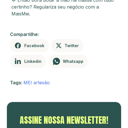
💬 Então bora botar a mão na massa com tudo
certinho? Regulariza seu negócio com a
MaisMei.
Compartilhe:
Facebook
Twitter
Linkedin
Whatsapp
Tags:
MEI artesão
ASSINE NOSSA NEWSLETTER!