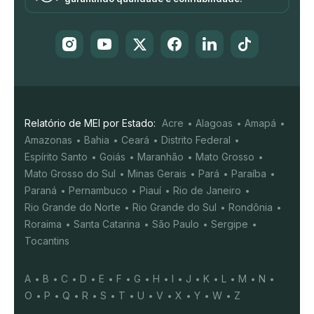
Relatório de MEI por Estado:
Acre
Alagoas
Amapá
Amazonas
Bahia
Ceará
Distrito Federal
Espírito Santo
Goiás
Maranhão
Mato Grosso
Mato Grosso do Sul
Minas Gerais
Pará
Paraíba
Paraná
Pernambuco
Piauí
Rio de Janeiro
Rio Grande do Norte
Rio Grande do Sul
Rondônia
Roraima
Santa Catarina
São Paulo
Sergipe
Tocantins
A
B
C
D
E
F
G
H
I
J
K
L
M
N
O
P
Q
R
S
T
U
V
X
Y
W
Z