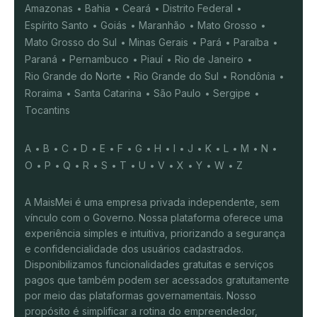
Amazonas
Bahia
Ceará
Distrito Federal
Espírito Santo
Goiás
Maranhão
Mato Grosso
Mato Grosso do Sul
Minas Gerais
Pará
Paraíba
Paraná
Pernambuco
Piauí
Rio de Janeiro
Rio Grande do Norte
Rio Grande do Sul
Rondônia
Roraima
Santa Catarina
São Paulo
Sergipe
Tocantins
A
B
C
D
E
F
G
H
I
J
K
L
M
N
O
P
Q
R
S
T
U
V
X
Y
W
Z
A MaisMei é uma empresa privada independente, sem
vínculo com o Governo. Nossa plataforma oferece uma
experiência simples e intuitiva, priorizando a segurança
e confidencialidade dos usuários cadastrados.
Disponibilizamos funcionalidades gratuitas e serviços
pagos que também podem ser acessados gratuitamente
por meio das plataformas governamentais. Nosso
propósito é simplificar a rotina do empreendedor,