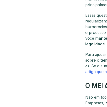
principalmen
Essas quest
regularizan
burocracias
o processo 
você
manté
legalidade
.
Para ajudar
sobre o tem
e)
. Se a su
artigo que a
O MEI é
Não em todo
Empresas,