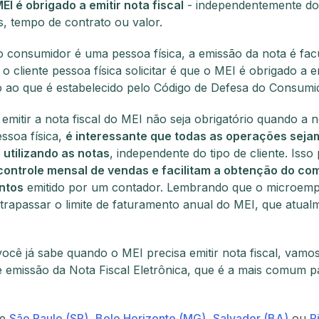
MEI é obrigado a emitir nota fiscal
- independentemente do 
ns, tempo de contrato ou valor.
 consumidor é uma pessoa física, a emissão da nota é facu
 cliente pessoa física solicitar é que o MEI é obrigado a em
ao que é estabelecido pelo Código de Defesa do Consumi
mitir a nota fiscal do MEI não seja obrigatório quando a 
essoa física,
é interessante que todas as operações seja
 utilizando as notas
, independente do tipo de cliente. Isso
controle mensal de vendas e facilitam a obtenção do c
ntos
emitido por um contador. Lembrando que o microem
trapassar o limite de faturamento anual do MEI, que atual
ocê já sabe quando o MEI precisa emitir nota fiscal, vamos
 emissão da Nota Fiscal Eletrônica, que é a mais comum p
de
São Paulo (SP)
,
Belo Horizonte (MG)
,
Salvador (BA)
ou
R