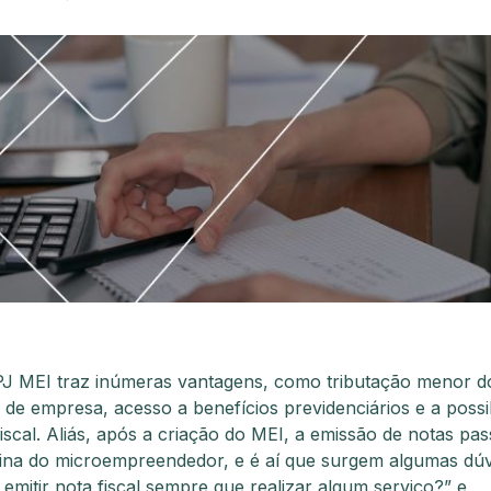
J MEI traz inúmeras vantagens, como tributação menor d
s de empresa, acesso a benefícios previdenciários e a possi
fiscal. Aliás, após a criação do MEI, a emissão de notas pas
tina do microempreendedor, e é aí que surgem algumas dúv
emitir nota fiscal sempre que realizar algum serviço?” e,