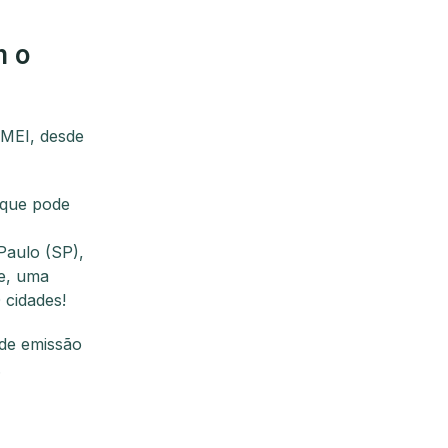
m o
 MEI, desde
 que pode
Paulo (SP),
ve, uma
 cidades!
 de emissão
.