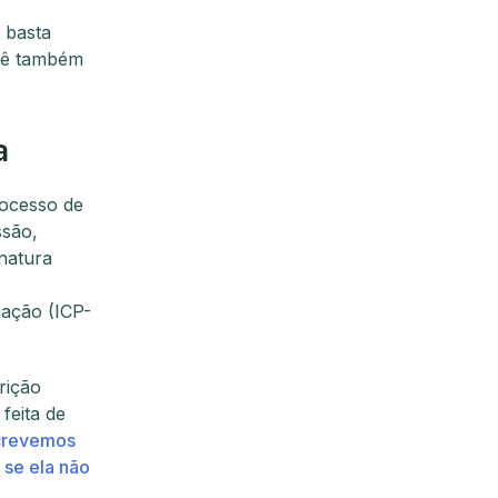
 basta
ocê também
a
rocesso de
ssão,
inatura
mação (ICP-
rição
feita de
crevemos
 se ela não