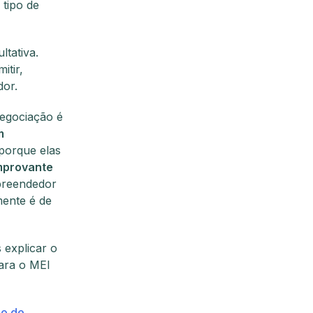
tipo de
ltativa.
itir,
dor.
negociação é
m
 porque elas
omprovante
preendedor
mente é de
 explicar o
ara o MEI
io de