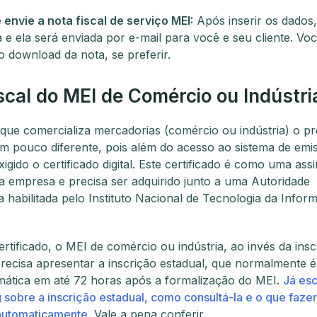
 envie a nota fiscal de serviço MEI:
Após inserir os dados,
ta e ela será enviada por e-mail para você e seu cliente. V
o download da nota, se preferir.
scal do MEI de Comércio ou Indústri
que comercializa mercadorias (comércio ou indústria) o p
m pouco diferente, pois além do acesso ao sistema de emi
gido o certificado digital. Este certificado é como uma ass
da empresa e precisa ser adquirido junto a uma Autoridade
a habilitada pelo Instituto Nacional de Tecnologia da Infor
rtificado, o MEI de comércio ou indústria, ao invés da insc
precisa apresentar a inscrição estadual, que normalmente é 
ática em até 72 horas após a formalização do MEI.
Já es
 sobre a inscrição estadual, como consultá-la e o que fazer
automaticamente
. Vale a pena conferir.