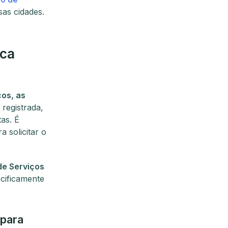
as cidades.
ica
os, as
registrada,
as. É
 solicitar o
 de Serviços
ecificamente
 para