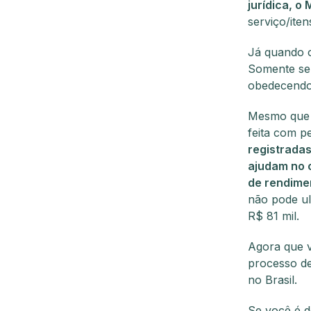
jurídica, o 
serviço/ite
Já quando o
Somente se o
obedecendo 
Mesmo que e
feita com p
registradas
ajudam no 
de rendime
não pode ul
R$ 81 mil.
Agora que v
processo de
no Brasil.
Se você é 