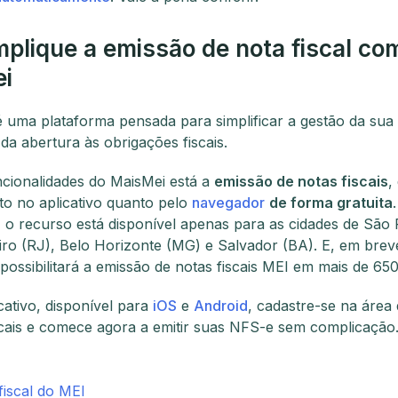
plique a emissão de nota fiscal co
i
 uma plataforma pensada para simplificar a gestão da sua
a abertura às obrigações fiscais.
ncionalidades do MaisMei está a
emissão de notas fiscais
,
nto no aplicativo quanto pelo
navegador
de forma gratuita
.
 o recurso está disponível apenas para as cidades de São 
iro (RJ), Belo Horizonte (MG) e Salvador (BA). E, em bre
possibilitará a emissão de notas fiscais MEI em mais de 650
cativo, disponível para
iOS
e
Android
, cadastre-se na área
scais e comece agora a emitir suas NFS-e sem complicação
fiscal do MEI