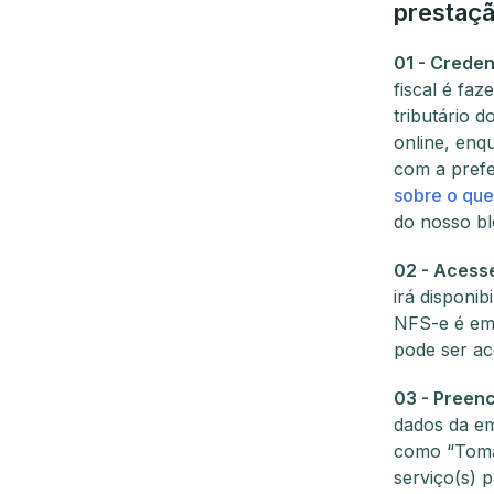
prestaçã
01 - Creden
fiscal é fa
tributário 
online, enq
com a prefe
sobre o que 
do nosso bl
02 - Acesse
irá disponi
NFS-e é emi
pode ser ac
03 - Preenc
dados da em
como “Tomad
serviço(s) p