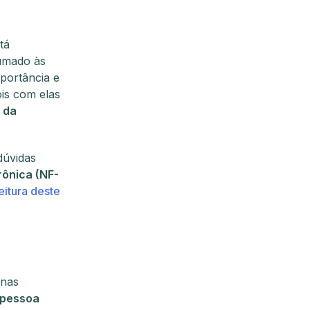
tá
tumado às
portância e
is com elas
 da
dúvidas
rônica (NF-
eitura deste
enas
 pessoa