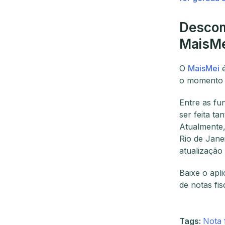
Descom
MaisMe
O
MaisMei
é
o momento d
Entre as fu
ser feita ta
Atualmente,
Rio de Jane
atualização 
Baixe o apli
de notas fi
Tags:
Nota 