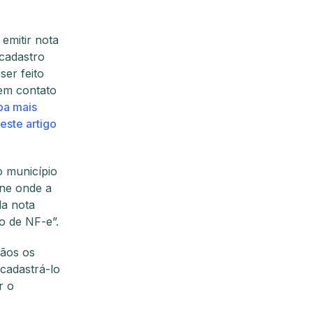
emitir nota
 cadastro
ser feito
 em contato
ba mais
este artigo
o município
ine onde a
da nota
o de NF-e”.
ãos os
cadastrá-lo
r o