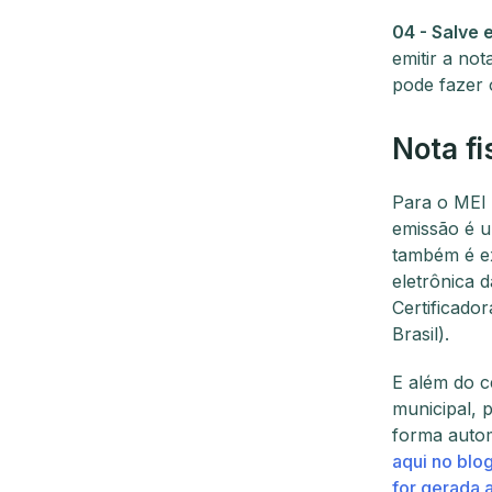
04 - Salve e
emitir a no
pode fazer 
Nota fi
Para o MEI 
emissão é u
também é exi
eletrônica 
Certificador
Brasil).
E além do ce
municipal, 
forma autom
aqui no blog
for gerada 