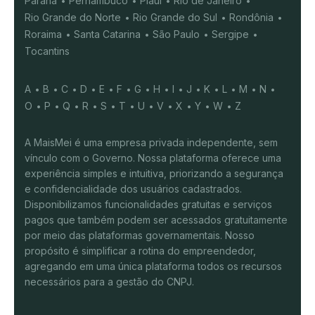
Paraná
Pernambuco
Piauí
Rio de Janeiro
Rio Grande do Norte
Rio Grande do Sul
Rondônia
Roraima
Santa Catarina
São Paulo
Sergipe
Tocantins
A
B
C
D
E
F
G
H
I
J
K
L
M
N
O
P
Q
R
S
T
U
V
X
Y
W
Z
A MaisMei é uma empresa privada independente, sem
vínculo com o Governo. Nossa plataforma oferece uma
experiência simples e intuitiva, priorizando a segurança
e confidencialidade dos usuários cadastrados.
Disponibilizamos funcionalidades gratuitas e serviços
pagos que também podem ser acessados gratuitamente
por meio das plataformas governamentais. Nosso
propósito é simplificar a rotina do empreendedor,
agregando em uma única plataforma todos os recursos
necessários para a gestão do CNPJ.