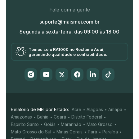
Fale com a gente
suporte@maismei.com.br
Segunda a sexta-feira, das 09:00 às 18:00
Temos selo RA1000 no Reclame Aqui,
garantindo qualidade e confiabilidade.
Relatório de MEI por Estado:
Acre
Alagoas
Amapá
Amazonas
Bahia
Ceará
Distrito Federal
Espírito Santo
Goiás
Maranhão
Mato Grosso
Mato Grosso do Sul
Minas Gerais
Pará
Paraíba