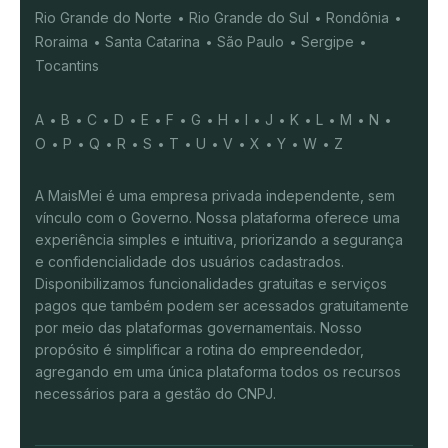
Rio Grande do Norte
Rio Grande do Sul
Rondônia
Roraima
Santa Catarina
São Paulo
Sergipe
Tocantins
A
B
C
D
E
F
G
H
I
J
K
L
M
N
O
P
Q
R
S
T
U
V
X
Y
W
Z
A MaisMei é uma empresa privada independente, sem
vínculo com o Governo. Nossa plataforma oferece uma
experiência simples e intuitiva, priorizando a segurança
e confidencialidade dos usuários cadastrados.
Disponibilizamos funcionalidades gratuitas e serviços
pagos que também podem ser acessados gratuitamente
por meio das plataformas governamentais. Nosso
propósito é simplificar a rotina do empreendedor,
agregando em uma única plataforma todos os recursos
necessários para a gestão do CNPJ.