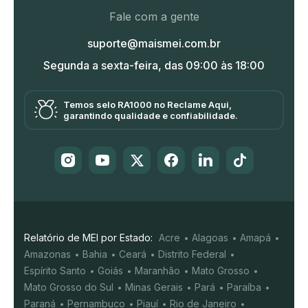
Fale com a gente
suporte@maismei.com.br
Segunda a sexta-feira, das 09:00 às 18:00
Temos selo RA1000 no Reclame Aqui,
garantindo qualidade e confiabilidade.
Relatório de MEI por Estado:
Acre
Alagoas
Amapá
Amazonas
Bahia
Ceará
Distrito Federal
Espírito Santo
Goiás
Maranhão
Mato Grosso
Mato Grosso do Sul
Minas Gerais
Pará
Paraíba
Paraná
Pernambuco
Piauí
Rio de Janeiro