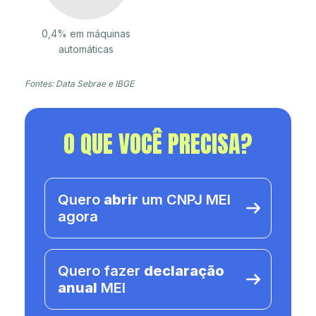
0,4% em máquinas
automáticas
Fontes: Data Sebrae e IBGE
O QUE VOCÊ PRECISA?
Quero
abrir
um CNPJ MEI
agora
Quero fazer
declaração
anual
MEI