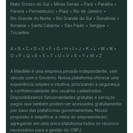
Mato Grosso do Sul
Minas Gerais
Pará
Paraíba
Paraná
Pernambuco
Piauí
Rio de Janeiro
Rio Grande do Norte
Rio Grande do Sul
Rondônia
Roraima
Santa Catarina
São Paulo
Sergipe
Tocantins
A
B
C
D
E
F
G
H
I
J
K
L
M
N
O
P
Q
R
S
T
U
V
X
Y
W
Z
A MaisMei é uma empresa privada independente, sem
vínculo com o Governo. Nossa plataforma oferece uma
experiência simples e intuitiva, priorizando a segurança
e confidencialidade dos usuários cadastrados.
Disponibilizamos funcionalidades gratuitas e serviços
pagos que também podem ser acessados gratuitamente
por meio das plataformas governamentais. Nosso
propósito é simplificar a rotina do empreendedor,
agregando em uma única plataforma todos os recursos
necessários para a gestão do CNPJ.