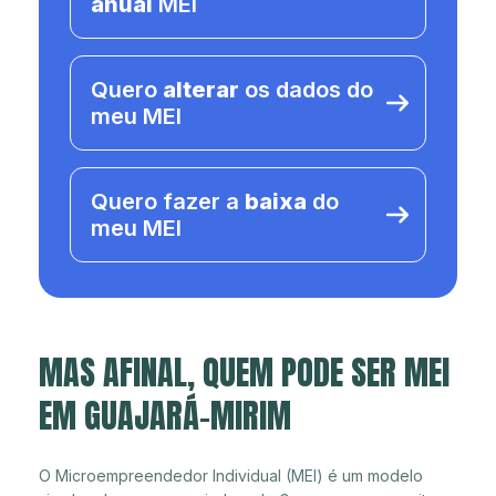
anual
MEI
Quero
alterar
os dados do
meu MEI
Quero fazer a
baixa
do
meu MEI
MAS AFINAL, QUEM PODE SER MEI
EM GUAJARÁ-MIRIM
O Microempreendedor Individual (MEI) é um modelo