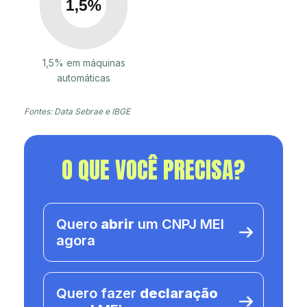
1,5% em máquinas
automáticas
Fontes: Data Sebrae e IBGE
O QUE VOCÊ PRECISA?
Quero
abrir
um CNPJ MEI
agora
Quero fazer
declaração