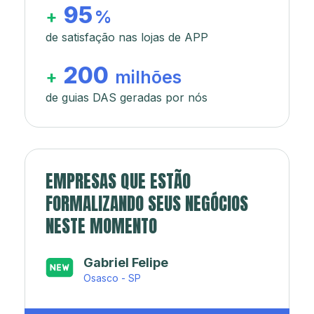
95
+
%
de satisfação nas lojas de APP
200
+
milhões
de guias DAS geradas por nós
EMPRESAS QUE ESTÃO
FORMALIZANDO SEUS NEGÓCIOS
NESTE MOMENTO
Japa’s açaí e sorveteria
Rio de Janeiro - RJ