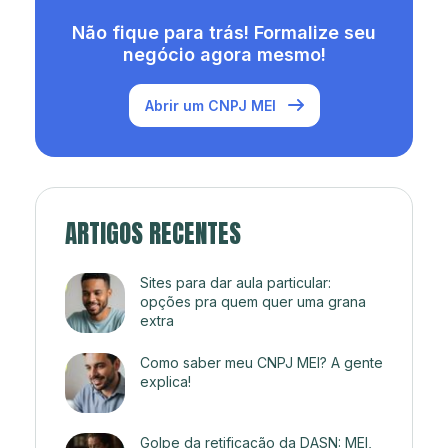
Não fique para trás! Formalize seu
negócio agora mesmo!
Abrir um CNPJ MEI
ARTIGOS RECENTES
Sites para dar aula particular:
opções pra quem quer uma grana
extra
Como saber meu CNPJ MEI? A gente
explica!
Golpe da retificação da DASN: MEI,