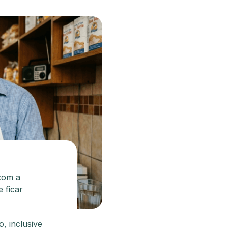
 com a
 ficar
, inclusive