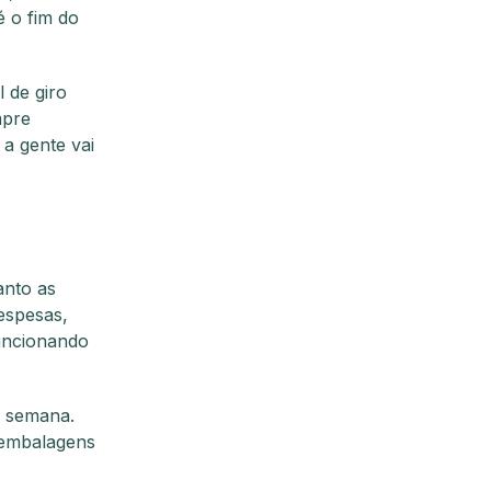
é o fim do
 de giro
mpre
 a gente vai
anto as
espesas,
funcionando
e semana.
, embalagens