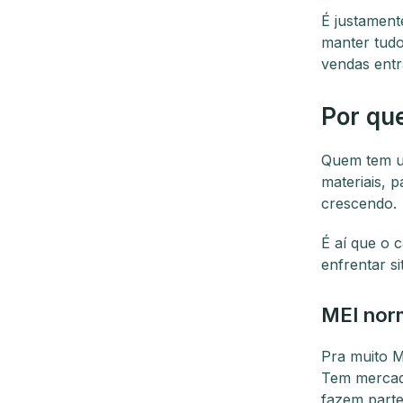
É justamente
manter tudo
vendas entr
Por que
Quem tem u
materiais, 
crescendo.
É aí que o c
enfrentar s
MEI norm
Pra muito M
Tem mercado
fazem part