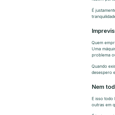
É justament
tranquilida
Imprevi
Quem empre
Uma máquin
problema o
Quando exis
desespero e
Nem tod
E isso todo
outras em q