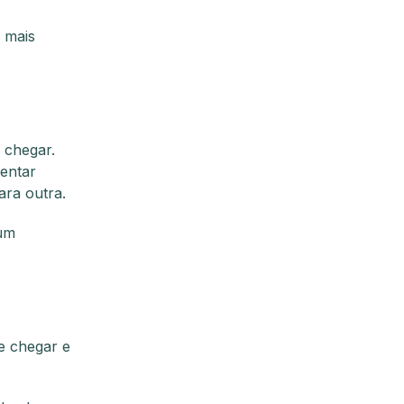
o mais
 chegar.
entar
ara outra.
 um
e chegar e