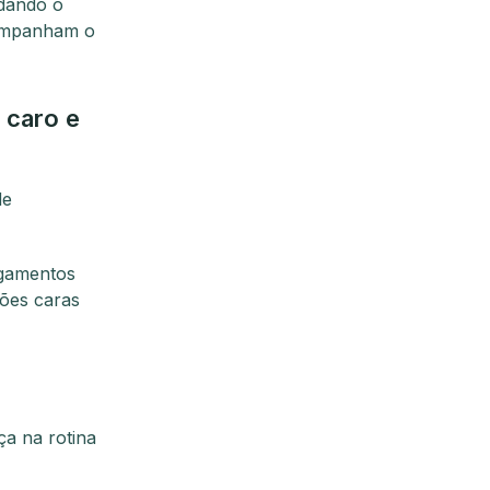
udando o
companham o
 caro e
de
agamentos
ções caras
ça na rotina