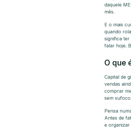
daquele MEI
mês.
E o mais cu
quando rola
significa te
falar hoje. 
O que é
Capital de 
vendas aind
comprar mer
sem sufoco
Pensa numa 
Antes de fa
e organizar