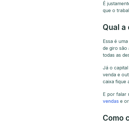
É justamente
que o traba
Qual a 
Essa é uma 
de giro são
todas as de
Já o capita
venda e out
caixa fique
E por falar
vendas
e or
Como ca