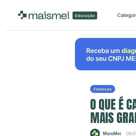
Categor
Educação
Finanças
O QUE É C
MAIS GRA
MaisMei
08/0