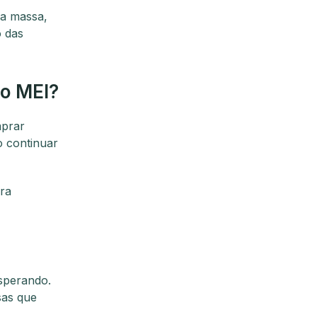
na massa,
o das
 o MEI?
mprar
o continuar
ara
esperando.
sas que