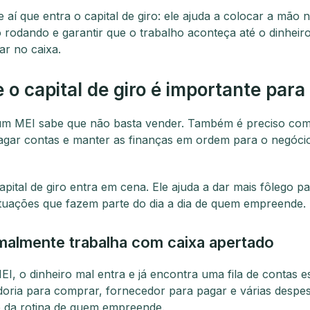
 aí que entra o capital de giro: ele ajuda a colocar a mão 
 rodando e garantir que o trabalho aconteça até o dinheir
ar no caixa.
 o capital de giro é importante para
m MEI sabe que não basta vender. Também é preciso co
pagar contas e manter as finanças em ordem para o negóci
apital de giro entra em cena. Ele ajuda a dar mais fôlego p
ituações que fazem parte do dia a dia de quem empreende.
almente trabalha com caixa apertado
EI, o dinheiro mal entra e já encontra uma fila de contas 
ria para comprar, fornecedor para pagar e várias despe
e da rotina de quem empreende.