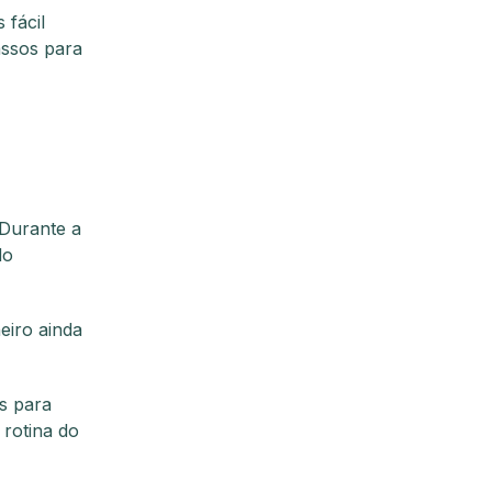
 fácil
assos para
?
 Durante a
do
eiro ainda
s para
 rotina do