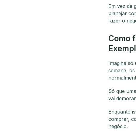
Em vez de g
planejar co
fazer o neg
Como fu
Exempl
Imagina só 
semana, os
normalment
Só que uma 
vai demorar
Enquanto is
comprar, co
negócio.