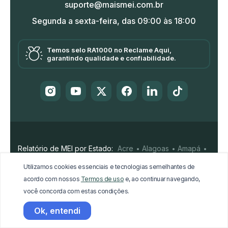
suporte@maismei.com.br
Segunda a sexta-feira, das 09:00 às 18:00
Temos selo RA1000 no Reclame Aqui,
garantindo qualidade e confiabilidade.
Relatório de MEI por Estado:
Acre
Alagoas
Amapá
Amazonas
Bahia
Ceará
Distrito Federal
Utilizamos cookies essenciais e tecnologias semelhantes de
Espírito Santo
Goiás
Maranhão
Mato Grosso
acordo com nossos
Termos de uso
e, ao continuar navegando,
Mato Grosso do Sul
Minas Gerais
Pará
Paraíba
você concorda com estas condições.
Paraná
Pernambuco
Piauí
Rio de Janeiro
Rio Grande do Norte
Rio Grande do Sul
Rondônia
Ok, entendi
Roraima
Santa Catarina
São Paulo
Sergipe