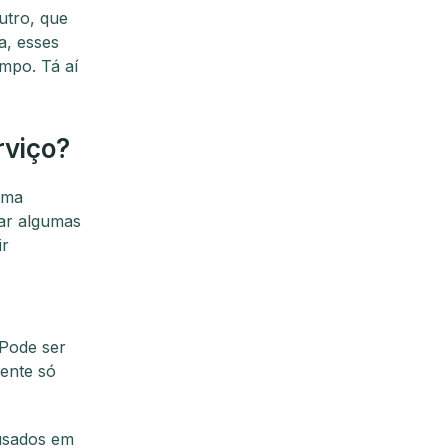
outro, que
a, esses
empo. Tá aí
rviço?
uma
sar algumas
ir
 Pode ser
gente só
 usados em