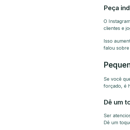
Peça ind
O Instagram
clientes e 
Isso aument
falou sobre 
Pequen
Se você que
forçado, é 
Dê um to
Ser atencio
Dê um toque