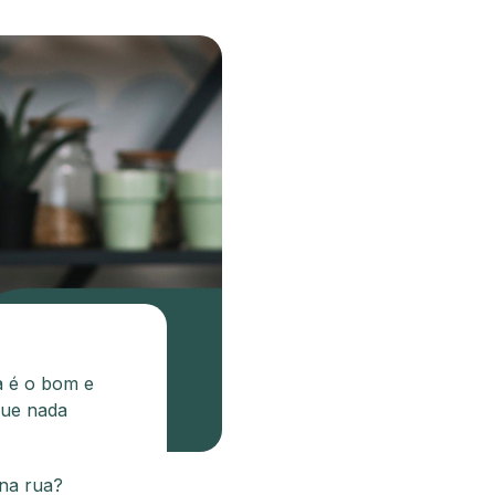
a é o bom e
que nada
 na rua?