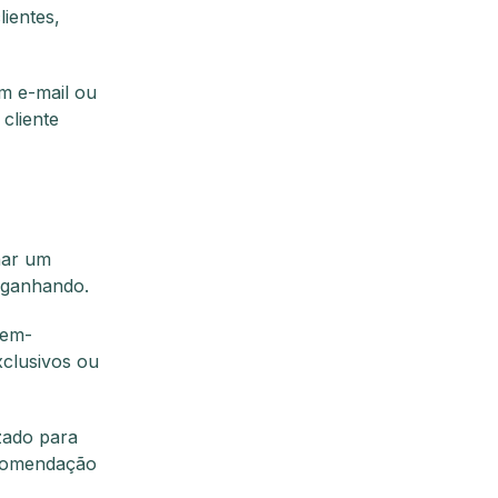
lientes,
um e-mail ou
cliente
har um
 ganhando.
bem-
xclusivos ou
zado para
ecomendação