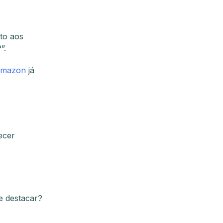
to aos
”.
mazon
já
ecer
e destacar?