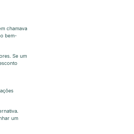
uem chamava
ção bem-
dores. Se um
desconto
cações
rnativa.
anhar um