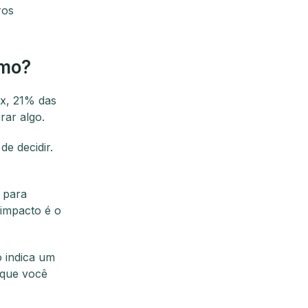
ros
smo?
ox, 21% das
rar algo.
e decidir.
 para
 impacto é o
o indica um
orque você