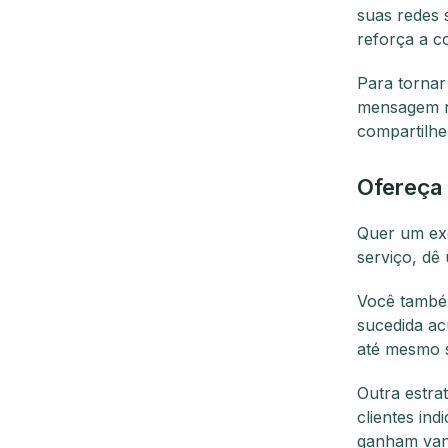
suas redes 
reforça a c
Para tornar 
mensagem
compartilhe
Ofereça 
Quer um exe
serviço, d
Você também
sucedida ac
até mesmo s
Outra estra
clientes in
ganham vant