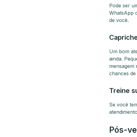
Pode ser um
WhatsApp ou
de você.
Capriche
Um bom aten
ainda. Peq
mensagem no
chances de
Treine s
Se você tem
atendimento
Pós-ve