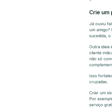
Crie um 
Já ouviu f
um amigo? P
sucedida, o
Outra ideia
cliente ind
não só com
complement
Isso fortal
cruzadas.
Criar um si
Por exemplo
serviço gra