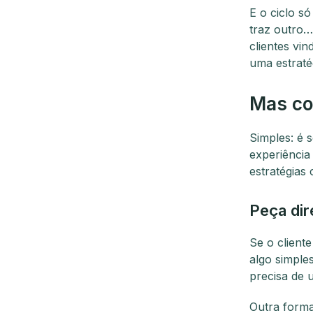
E o ciclo só
traz outro…
clientes vi
uma estraté
Mas co
Simples: é 
experiência 
estratégias 
Peça di
Se o client
algo simple
precisa de
Outra forma