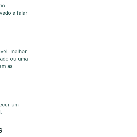
 no
vado a falar
vel, melhor
zado ou uma
tam as
recer um
.
s