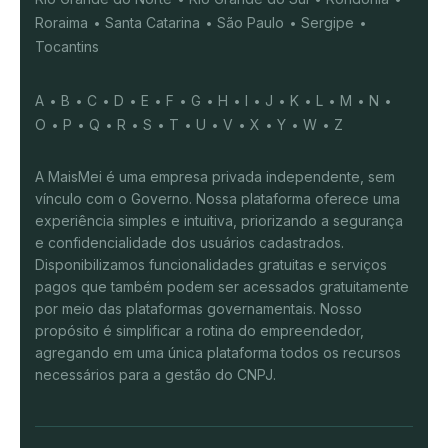
Roraima
Santa Catarina
São Paulo
Sergipe
Tocantins
A
B
C
D
E
F
G
H
I
J
K
L
M
N
O
P
Q
R
S
T
U
V
X
Y
W
Z
A MaisMei é uma empresa privada independente, sem
vínculo com o Governo. Nossa plataforma oferece uma
experiência simples e intuitiva, priorizando a segurança
e confidencialidade dos usuários cadastrados.
Disponibilizamos funcionalidades gratuitas e serviços
pagos que também podem ser acessados gratuitamente
por meio das plataformas governamentais. Nosso
propósito é simplificar a rotina do empreendedor,
agregando em uma única plataforma todos os recursos
necessários para a gestão do CNPJ.