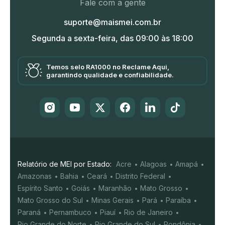
Fale com a gente
suporte@maismei.com.br
Segunda a sexta-feira, das 09:00 às 18:00
Temos selo RA1000 no Reclame Aqui,
garantindo qualidade e confiabilidade.
Relatório de MEI por Estado:
Acre
Alagoas
Amapá
Amazonas
Bahia
Ceará
Distrito Federal
Espírito Santo
Goiás
Maranhão
Mato Grosso
Mato Grosso do Sul
Minas Gerais
Pará
Paraíba
Paraná
Pernambuco
Piauí
Rio de Janeiro
Rio Grande do Norte
Rio Grande do Sul
Rondônia